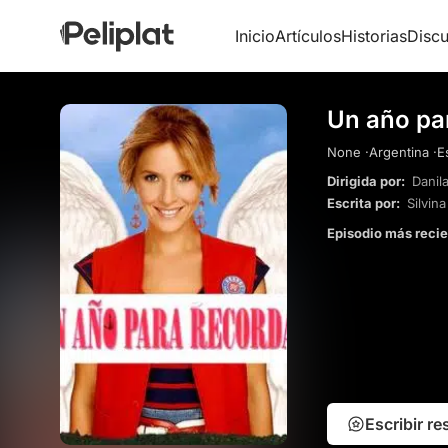
Inicio
Artículos
Historias
Discu
Un año pa
None ·
Argentina ·
E
Dirigida por:
Danil
Escrita por:
Silvin
Episodio más reci
Escribir r