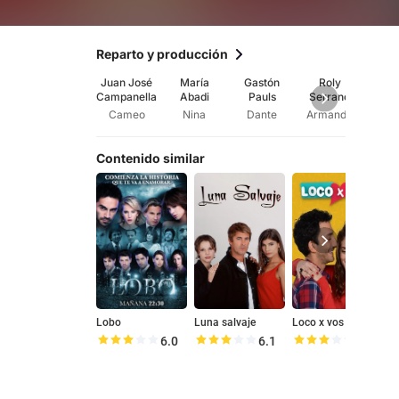
Reparto y producción
Juan José
María
Gastón
Roly
Eleo
Campanella
Abadi
Pauls
Serrano
Wex
Cameo
Nina
Dante
Armando
Mi
Contenido similar
Lobo
Luna salvaje
Loco x vos
P
6.0
6.1
5.8