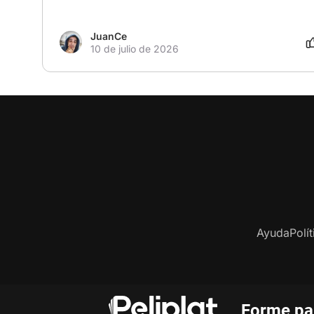
JuanCe
10 de julio de 2026
Ayuda
Polí
Forme par