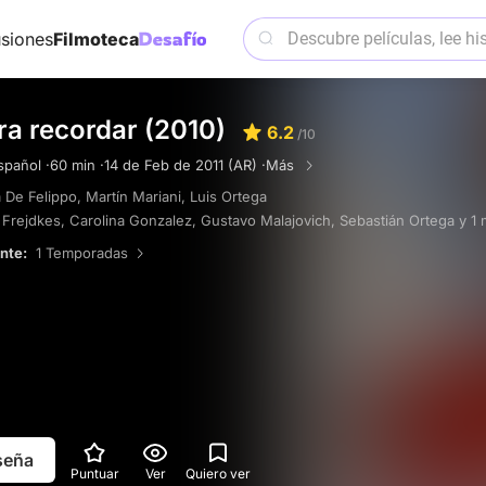
siones
Filmoteca
ra recordar (2010)
6.2
/10
spañol ·
60 min ·
14 de Feb de 2011 (AR) ·
Más
a De Felippo
,
Martín Mariani
,
Luis Ortega
a Frejdkes
,
Carolina Gonzalez
,
Gustavo Malajovich
,
Sebastián Ortega
y 1
ente:
1 Temporadas
eseña
Puntuar
Ver
Quiero ver