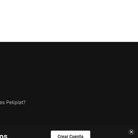
s Peliplat?
los
Crear Cuenta