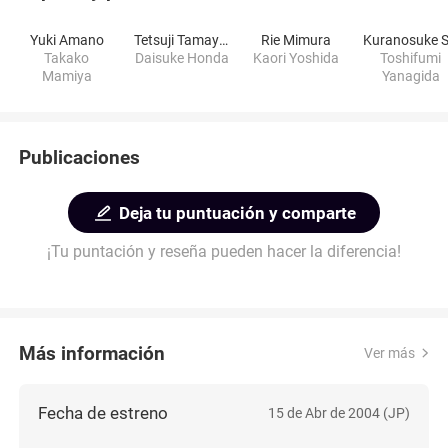
Yuki Amano
Tetsuji Tamayama
Rie Mimura
Takako
Daisuke Honda
Kaori Yoshida
Toshifumi
Mamiya
Yanagida
Publicaciones
Deja tu puntuación y comparte
¡Tu puntación y reseña pueden hacer la diferencia!
Más información
Ver más
Fecha de estreno
15 de Abr de 2004 (JP)