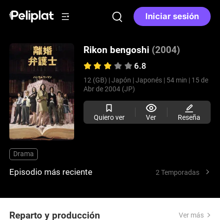
Iniciar sesión
Rikon bengoshi
(2004)
6.8
12 (GB) |
Japón |
Japonés |
54 min |
15 de
Abr de 2004 (JP)
Quiero ver
Ver
Reseña
Drama
Episodio más reciente
2 Temporadas
Reparto y producción
Ver más