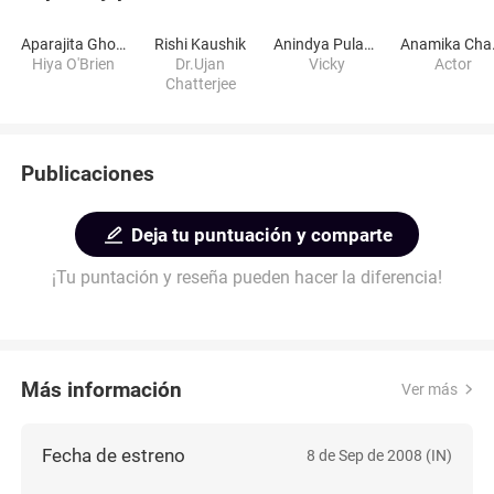
Aparajita Ghosh Das
Rishi Kaushik
Anindya Pulak Banerjee
Ana
Hiya O'Brien
Dr.Ujan
Vicky
Actor
Chatterjee
Publicaciones
Deja tu puntuación y comparte
¡Tu puntación y reseña pueden hacer la diferencia!
Más información
Ver más
Fecha de estreno
8 de Sep de 2008 (IN)