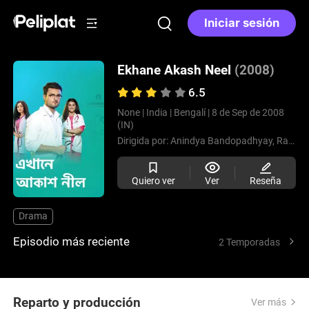
Iniciar sesión
Ekhane Akash Neel
(2008)
6.5
None |
India |
Bengalí |
8 de Sep de 2008
(IN)
Dirigida por:
Anindya Bandopadhyay,
Rajiv Kumar,
Quiero ver
Ver
Reseña
Drama
Episodio más reciente
2 Temporadas
Reparto y producción
Ver más