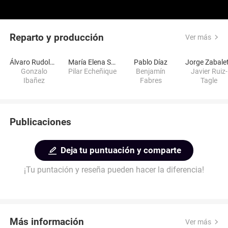
Reparto y producción
Ver más
Álvaro Rudolphy
María Elena Swett
Pablo Díaz
Jorge Zabale
Gonzalo
Pilar Echeñique
Benjamín
Javier Ruiz-
Ibañez
Fabres
Tagle
Publicaciones
Deja tu puntuación y comparte
¡Tu puntación y reseña pueden hacer la diferencia!
Más información
Ver más