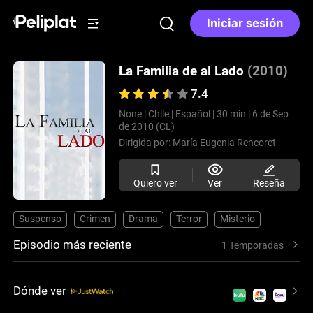
Iniciar sesión
La Familia de al Lado
(2010)
7.4
None |
Chile |
Español |
30 min |
6 de Sep
de 2010 (CL)
Dirigida por:
María Eugenia Rencoret
Quiero ver
Ver
Reseña
Suspenso
Crimen
Drama
Terror
Misterio
Episodio más reciente
1 Temporadas
Dónde ver