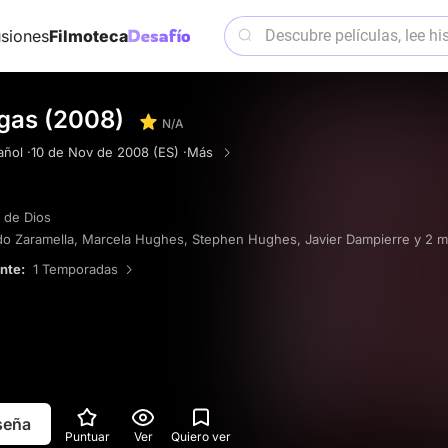
siones
Filmoteca
egas (2008)
N/A
ñol ·
10 de Nov de 2008 (ES) ·
Más
 de Dios
o Zaramella
,
Marcela Hughes
,
Stephen Hughes
,
Javier Dampierre
y 2 
ente:
1 Temporadas
eseña
Puntuar
Ver
Quiero ver