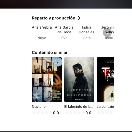
Reparto y producción
Anaïs Yebra
Ana García
Indira
Jerónimo
Mi
de Ceca
González
Salas
Naya
Eva
Cata
Iñaki
Na
Contenido similar
Neptuno
El laberinto de las mariposas
La conexión Tarifa
T
0.0
0.0
0.0