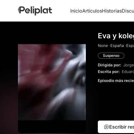
Inicio
Artículos
Historias
Discu
Eva y kol
None ·
España ·
Espa
Suspenso
Dirigida por:
Jorge
Escrita por:
Eduard
Episodio más reci
Escribir r