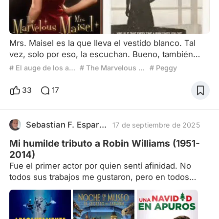
Mrs. Maisel es la que lleva el vestido blanco. Tal
vez, solo por eso, la escuchan. Bueno, también
porque su padre pagó la fiesta. Es Nueva York,
# El auge de los antihéroes
# The Marvelous Mrs. Maisel
# Peggy
fines de la década del ’50. ¿Su círculo? Judíos
clase media-alta, profesionales y empresarios.
33
17
Algún que otro intelectual, algún que otro profesor
universitario. Un círculo social más chismoso que
ortodoxo. Mrs. Maisel expone intimidades con
Sebastian F. Esparza
17 de septiembre de 2025
mucha gracia.
Mi humilde tributo a Robin Williams (1951-
2014)
Fue el primer actor por quien sentí afinidad. No
todos sus trabajos me gustaron, pero en todos
ellos puso todo su profesionalismo; y a un artista
no se le puede pedir más que eso. Me hizo reir, me
hizo llorar, me hizo pensar y me mostró que el