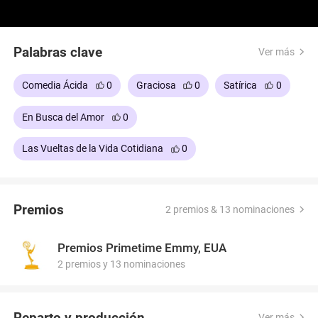
Palabras clave
Ver más
Comedia Ácida
0
Graciosa
0
Satírica
0
En Busca del Amor
0
Las Vueltas de la Vida Cotidiana
0
Premios
2 premios & 13 nominaciones
Premios Primetime Emmy, EUA
2 premios y 13 nominaciones
Reparto y producción
Ver más