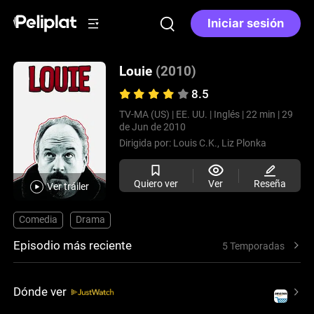
Iniciar sesión
Louie
(2010)
8.5
TV-MA (US) |
EE. UU. |
Inglés |
22 min |
29
de Jun de 2010
Dirigida por:
Louis C.K.,
Liz Plonka
Quiero ver
Ver
Reseña
Ver tráiler
Comedia
Drama
Episodio más reciente
5 Temporadas
Dónde ver