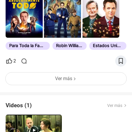
dolor tiene la cantidad justa de poder que uno le
cede. No lo conocí como persona, así que esto no
es fanatismo. Esto es admiración y respeto por el
artista que fue.
Para Toda la Familia
Robin Williams
Estados Unidos
2
Ver más
Videos (1)
Ver más