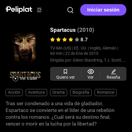
Iniciar sesión
Spartacus
(2010)
8.7
TV-MA (US) |
EE. UU. |
Inglés, Alemán |
60 min |
22 de Ene de 2010
Dirigida por:
Glenn Standring,
T.J. Scott,
John
Quiero ver
Ver
Reseña
Ver tráiler
Acción
Aventura
Drama
Biografía
Romance
Tras ser condenado a una vida de gladiador,
Espartaco se convierte en el líder de una rebelión
contra los romanos. ¿Cuál será su destino final,
vencer o morir en la lucha por la libertad?