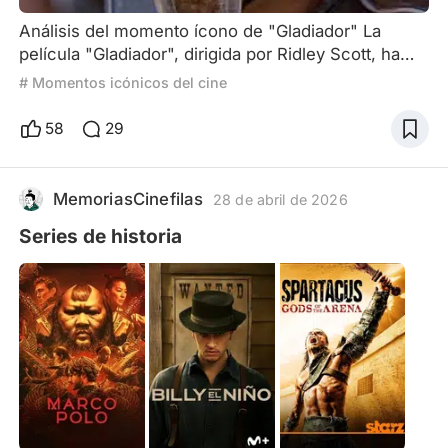
Análisis del momento ícono de "Gladiador" La
película "Gladiador", dirigida por Ridley Scott, ha
dejado una huella indeleble en la historia del cine,
# Momentos icónicos del cine
no solo por su impresionante producción y
actuaciones, sino por sus escenas cargadas de
58
29
emoción y tensión. Una de las más memorables es,
sin duda, la confrontación entre Máximo Décimo
Meridio, interpretado por Russell Crowe, y el
MemoriasCinefilas
28 de abril de 2026
emperador Cómodo, in
Series de historia