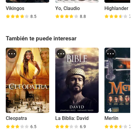
Vikingos
Yo, Claudio
Highlander
8.5
8.8
7.2
También te puede interesar
Cleopatra
La Biblia: David
Merlín
6.5
6.9
7.1