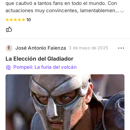
que cautivó a tantos fans en todo el mundo. Con 
actuaciones muy convincentes, lamentablemente 
tuvimos el triste episodio con Andy (un buen 
10
actor), y el homenaje que se le rindió en el último 
episodio de la serie fue más que merecido. En 
resumen, una serie muy emocionante. ¡Perfecta!
José Antonio Faienza
3 de mayo de 2025
La Elección del Gladiador
Pompeii: La furia del volcán