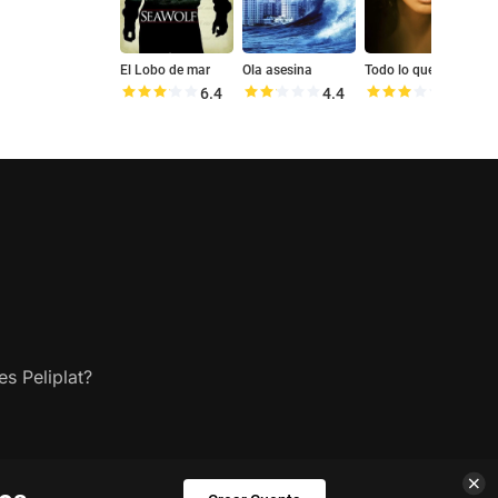
El Lobo de mar
Ola asesina
Todo lo que siempre quiso
B
6.4
4.4
5.9
s Peliplat?