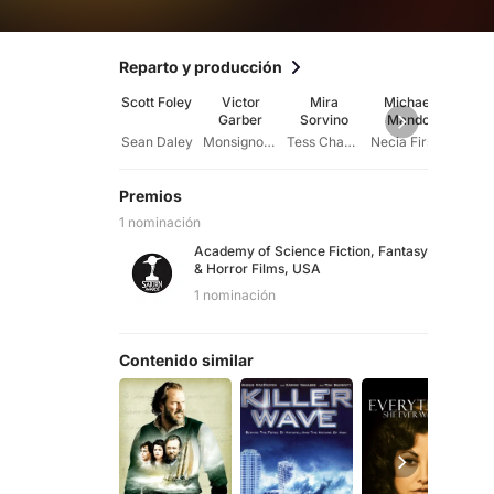
Reparto y producción
Scott Foley
Victor
Mira
Michael
Om
Garber
Sorvino
Mando
Sha
Sean Daley
Monsignor De Angelis
Tess Chaykin
Necia First Mate
Konst
Premios
1 nominación
Academy of Science Fiction, Fantasy
& Horror Films, USA
1 nominación
Contenido similar