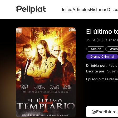
Inicio
Artículos
Historias
Discu
El último 
TV-14 (US) ·
Canadá
Acción
Aven
Drama Criminal
Dirigida por:
Paolo
Escrita por:
Suzett
Episodio más reci
Escribir r