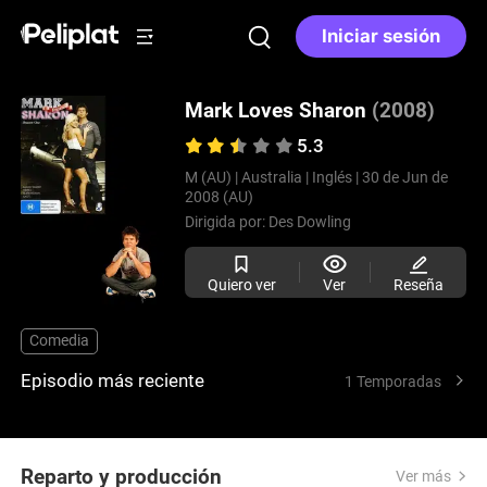
Iniciar sesión
Mark Loves Sharon
(2008)
5.3
M (AU) |
Australia |
Inglés |
30 de Jun de
2008 (AU)
Dirigida por:
Des Dowling
Quiero ver
Ver
Reseña
Comedia
Episodio más reciente
1 Temporadas
Reparto y producción
Ver más