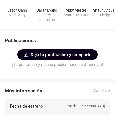
Jason Gann
Dailan Evans
Abby Meates
Mark Wary
Jerry
Sharon Metcalf
Sledge
Dabelstein
Publicaciones
Deja tu puntuación y comparte
¡Tu puntación y reseña pueden hacer la diferencia!
Más información
Ver más
Fecha de estreno
30 de Jun de 2008 (AU)