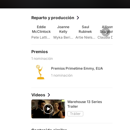
Reparto y producción
Eddie
Joanne
Saul
Allison
Gen
McClintock
Kelly
Rubinek
Scagliotti
Will
Pete Lattimer
Myka Bering
Artie Nielsen
Claudia Donovan
Le
Premios
1 nominación
Premios Primetime Emmy, EUA
1 nominación
Videos
Warehouse 13 Series
Trailer
Tráiler