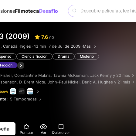
siones
Filmoteca
3 (2009)
7.6
/10
, Canadá ·
Inglés ·
43 min ·
7 de Jul de 2009 ·
Más
spenso
Ciencia ficción
Drama
Misterio
Ficción
 Fisher
,
Constantine Makris
,
Tawnia McKiernan
,
Jack Kenny
y 20 más
Espenson
,
D. Brent Mote
,
John-Paul Nickel
,
Deric A. Hughes
y 21 más
ente:
5 Temporadas
eseña
Puntuar
Ver
Quiero ver