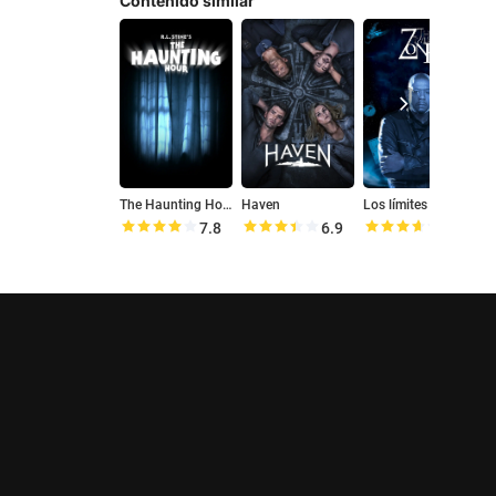
Contenido similar
The Haunting Hour: La serie
Haven
Los límites de la realidad
A
7.8
6.9
7.2