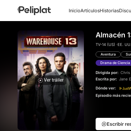
Inicio
Artículos
Historias
Discu
Almacén 1
TV-14 (US) ·
EE. UU.
Aventura
Su
Drama de Ciencia 
Dirigida por:
Chris
Escrita por:
Jane 
Ver tráiler
Dónde ver:
Episodio más reci
Escribir r