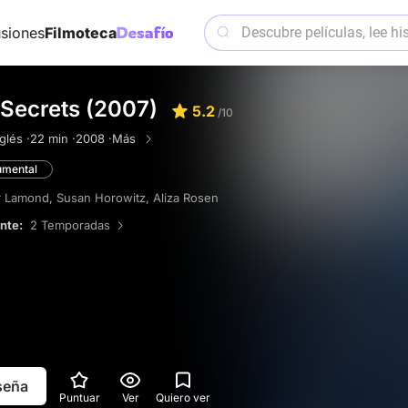
siones
Filmoteca
Secrets (2007)
5.2
/10
glés ·
22 min ·
2008 ·
Más
mental
r Lamond
,
Susan Horowitz
,
Aliza Rosen
ente:
2 Temporadas
eseña
Puntuar
Ver
Quiero ver