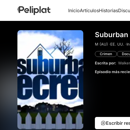
Inicio
Artículos
Historias
Discu
Suburban 
M (AU) ·
EE. UU. ·
In
Crimen
Docu
Escrita por:
Walke
Episodio más reci
Escribir r