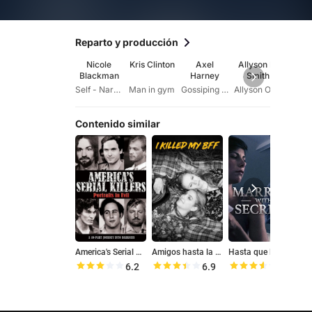
Reparto y producción
Nicole
Kris Clinton
Axel
Allyson L.
Mi
Blackman
Harney
Smith
Den
Self - Narrator
Man in gym
Gossiping Co-Worker
Allyson Ortwein
Contenido similar
America's Serial Killers: Portraits in Evil
Amigos hasta la muerte
Hasta que la muerte nos separe
P
6.2
6.9
7.1