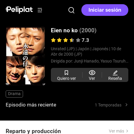
Iniciar sesión
Eien no ko
(2000)
7.3
Unrated (JP) |
Japón |
Japonés |
10 de
Abr de 2000 (JP)
Dirigida por:
Junji Hanado,
Yasuo Tsuruhashi
Quiero ver
Ver
Reseña
Drama
Episodio más reciente
1 Temporadas
Reparto y producción
Ver más