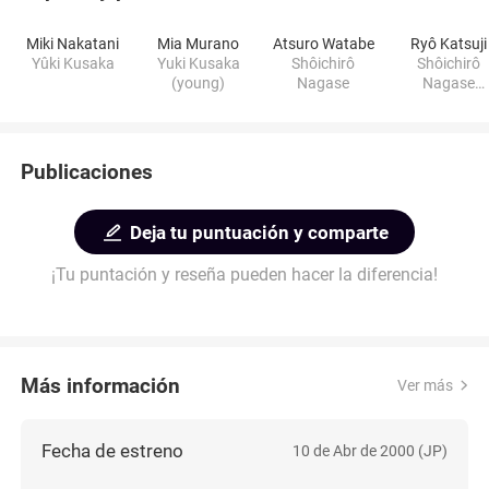
Miki Nakatani
Mia Murano
Atsuro Watabe
Ryô Katsuji
Yûki Kusaka
Yuki Kusaka
Shôichirô
Shôichirô
(young)
Nagase
Nagase
(young)
Publicaciones
Deja tu puntuación y comparte
¡Tu puntación y reseña pueden hacer la diferencia!
Más información
Ver más
Fecha de estreno
10 de Abr de 2000 (JP)