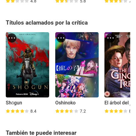
4.8
5.8
7.1
Títulos aclamados por la crítica
Shōgun
Oshinoko
El árbol del je
8.4
7.2
8.1
También te puede interesar