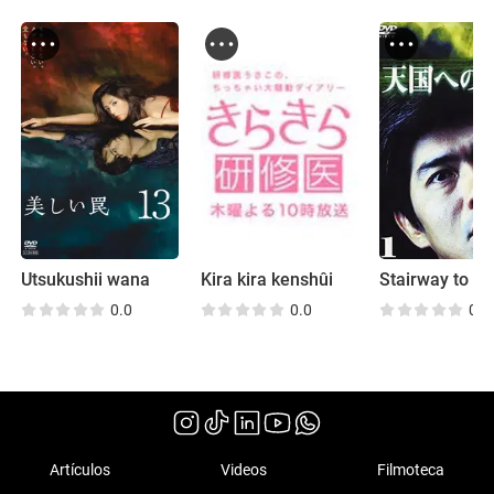
Utsukushii wana
Kira kira kenshûi
Stairway to H
0.0
0.0
0.0
Artículos
Videos
Filmoteca