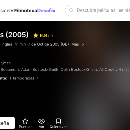
siones
Filmoteca
ks (2005)
6.9
/10
·
Inglés ·
41 min ·
7 de Oct de 2005 (GB) ·
Más
 Smith
n Beaumont
,
Adam Bostock-Smith
,
Colin Bostock-Smith
,
Ali Cook
y 4 más
ente:
1 Temporadas
eseña
Puntuar
Ver
Quiero ver