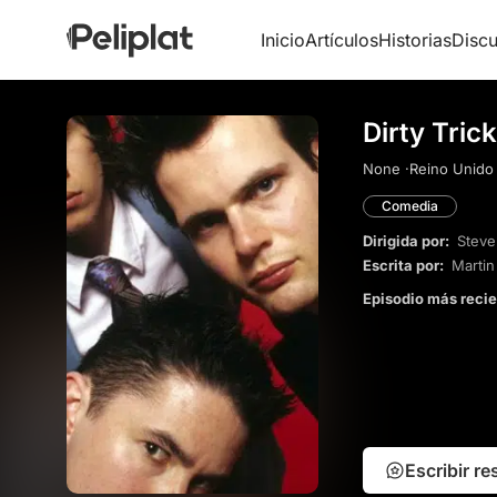
Inicio
Artículos
Historias
Discu
Dirty Tric
None ·
Reino Unido 
Comedia
Dirigida por:
Steve
Escrita por:
Marti
Episodio más reci
Escribir r