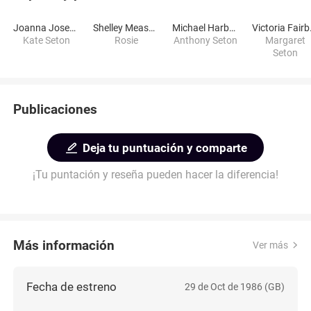
Joanna Joseph
Shelley Measures
Michael Harbour
Vict
Kate Seton
Rosie
Anthony Seton
Margaret
Seton
Publicaciones
Deja tu puntuación y comparte
¡Tu puntación y reseña pueden hacer la diferencia!
Más información
Ver más
Fecha de estreno
29 de Oct de 1986 (GB)