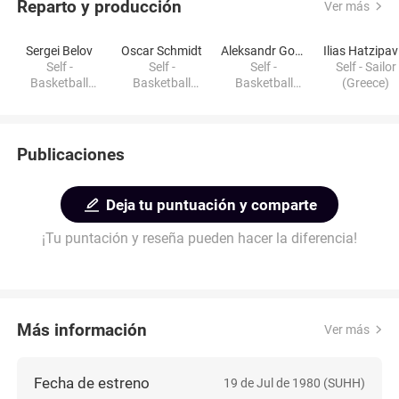
Reparto y producción
Ver más
Sergei Belov
Oscar Schmidt
Aleksandr Gomelskiy
I
Self -
Self -
Self -
Self - Sailor
Basketball
Basketball
Basketball
(Greece)
Player (Soviet
Player (Brazil)
Head Coach
Union)
(Soviet Union)
Publicaciones
Deja tu puntuación y comparte
¡Tu puntación y reseña pueden hacer la diferencia!
Más información
Ver más
Fecha de estreno
19 de Jul de 1980 (SUHH)