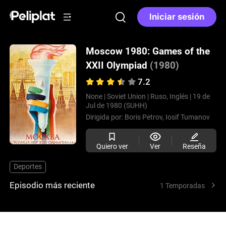
Iniciar sesión
Moscow 1980: Games of the
XXII Olympiad
(1980)
7.2
None |
Soviet Union |
Ruso, Inglés |
19 de
Jul de 1980 (SUHH)
Dirigida por:
Boris Petrov,
Iosif Tumanov
Quiero ver
Ver
Reseña
Deportes
Episodio más reciente
1 Temporadas