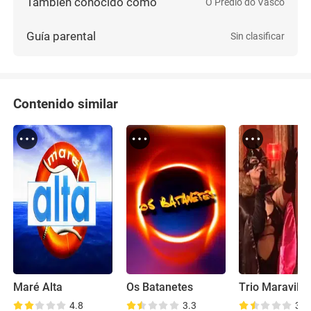
También conocido como
O Prédio do Vasco
Guía parental
Sin clasificar
Contenido similar
Maré Alta
Os Batanetes
Trio Maravilh
4.8
3.3
3.9