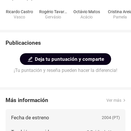
Ricardo Castro
Rogério Tavares
Octávio Matos
Cristina Arei
Vasco
Gervásio
Acácio
Pamela
Publicaciones
Deja tu puntuación y comparte
¡Tu puntación y reseña pueden hacer la diferencia!
Más información
Ver más
Fecha de estreno
2004 (PT)