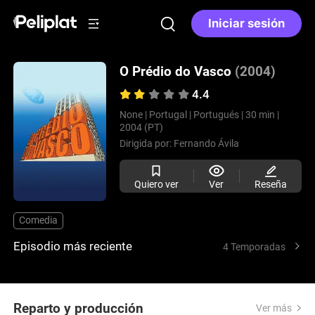
Iniciar sesión
O Prédio do Vasco
(2004)
4.4
None |
Portugal |
Portugués |
30 min |
2004 (PT)
Dirigida por:
Fernando Ávila
Quiero ver
Ver
Reseña
Comedia
Episodio más reciente
4 Temporadas
Reparto y producción
Ver más