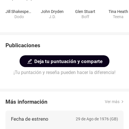
Jill Shakespeare
John Dryden
Glen Stuart
Tina Heath
Dodo
J.D.
Boff
Teena
Publicaciones
Deja tu puntuación y comparte
¡Tu puntación y reseña pueden hacer la diferencia!
Más información
Ver más
Fecha de estreno
29 de Ago de 1976 (GB)