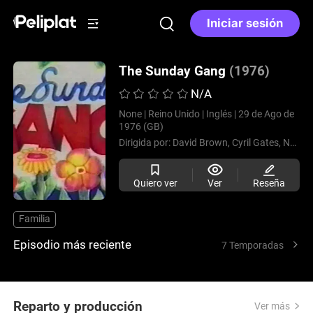
Iniciar sesión
The Sunday Gang
(1976)
N/A
None |
Reino Unido |
Inglés |
29 de Ago de
1976 (GB)
Dirigida por:
David Brown,
Cyril Gates,
Norman Stone,
Quiero ver
Ver
Reseña
Familia
Episodio más reciente
7 Temporadas
Reparto y producción
Ver más