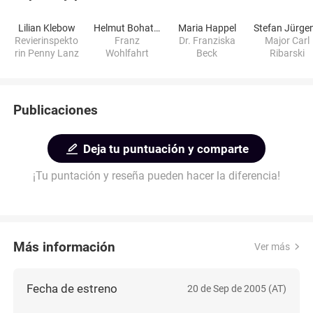
Lilian Klebow
Helmut Bohatsch
Maria Happel
Stefan Jürge
Revierinspekto
Franz
Dr. Franziska
Major Carl
rin Penny Lanz
Wohlfahrt
Beck
Ribarski
Publicaciones
Deja tu puntuación y comparte
¡Tu puntación y reseña pueden hacer la diferencia!
Más información
Ver más
Fecha de estreno
20 de Sep de 2005 (AT)