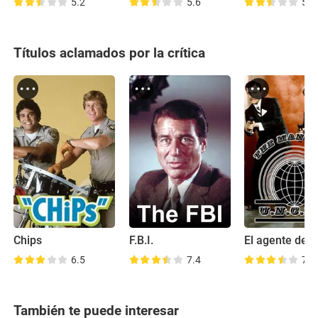
5.2
5.6
5.6
Títulos aclamados por la crítica
Chips
F.B.I.
6.5
7.4
7.7
También te puede interesar