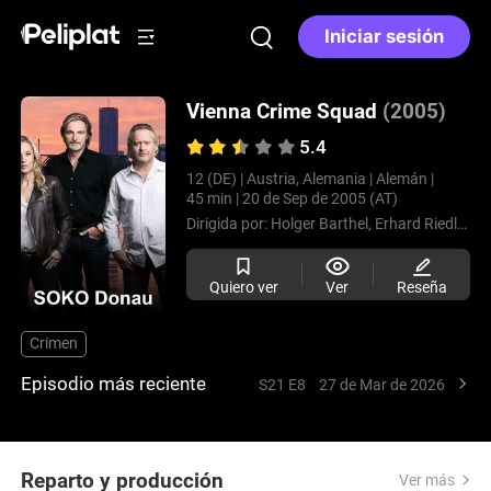
Iniciar sesión
Vienna Crime Squad
(2005)
5.4
12 (DE) |
Austria, Alemania |
Alemán |
45 min |
20 de Sep de 2005 (AT)
Dirigida por:
Holger Barthel,
Erhard Riedlsperger,
Quiero ver
Ver
Reseña
Crimen
Episodio más reciente
S21 E8
27 de Mar de 2026
Reparto y producción
Ver más