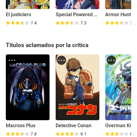
El justiciero
Special Powered Armor Troop Dorvack
7.4
7.3
7.4
Títulos aclamados por la crítica
Macross Plus
Detective Conan
7.8
8.1
6.8