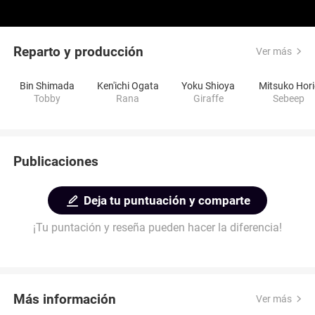
Reparto y producción
Ver más
Bin Shimada
Ken'ichi Ogata
Yoku Shioya
Mitsuko Hori
Tobby
Rana
Giraffe
Sebeep
Publicaciones
Deja tu puntuación y comparte
¡Tu puntación y reseña pueden hacer la diferencia!
Más información
Ver más