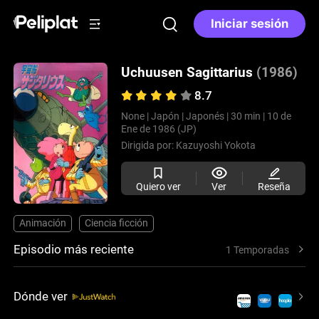
Iniciar sesión
Uchuusen Sagittarius
(1986)
8.7
None |
Japón |
Japonés |
30 min |
10 de
Ene de 1986 (JP)
Dirigida por:
Kazuyoshi Yokota
Quiero ver
Ver
Reseña
Animación
Ciencia ficción
Episodio más reciente
1 Temporadas
Dónde ver