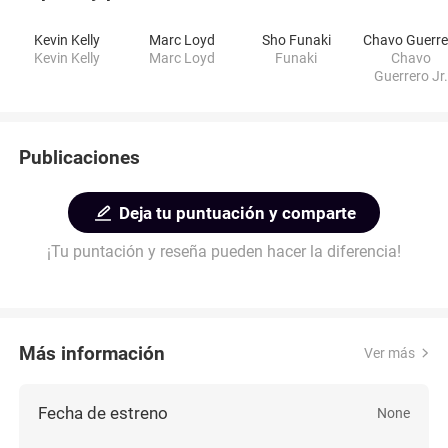
Kevin Kelly
Marc Loyd
Sho Funaki
Kevin Kelly
Marc Loyd
Funaki
Chavo
Guerrero Jr.
Publicaciones
Deja tu puntuación y comparte
¡Tu puntación y reseña pueden hacer la diferencia!
Más información
Ver más
Fecha de estreno
None