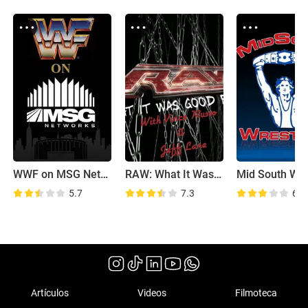
WWF on MSG Network
RAW: What It Was Good For
5.7
7.3
6.9
Artículos
Videos
Filmoteca