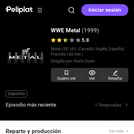
Iniciar sesión
WWE Metal
(1999)
5.8
None |
EE. UU., Canadá |
Inglés, Español,
Francés |
60 min |
Dirigida por:
Kevin Dunn
Quiero ver
Ver
Reseña
Deportes
Episodio más reciente
1 Temporadas
Reparto y producción
Ver más