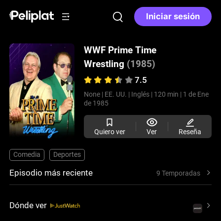
Iniciar sesión
WWF Prime Time
Wrestling
(1985)
7.5
None |
EE. UU. |
Inglés |
120 min |
1 de Ene
de 1985
Quiero ver
Ver
Reseña
Comedia
Deportes
Episodio más reciente
9 Temporadas
Dónde ver