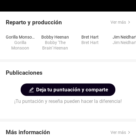
Reparto y producción
Ver más
Gorilla Monsoon
Bobby Heenan
Bret Hart
Jim Neidhar
Gorilla
Bobby 'The
Bret Hart
Jim Neidhar
Monsoon
Brain' Heenan
Publicaciones
Deja tu puntuación y comparte
¡Tu puntación y reseña pueden hacer la diferencia!
Más información
Ver más