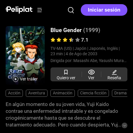
Iniciar sesión
Blue Gender
(1999)
7.1
TV-MA (US) |
Japón |
Japonés, Inglés |
23 min |
4 de Ago de 2003
Dirigida por:
Masashi Abe,
Yasushi Muraki,
Ry
Quiero ver
Ver
Reseña
Ver tráiler
Acción
Aventura
Animación
Ciencia ficción
Drama
En algún momento de su joven vida, Yuji Kaido
contrae una enfermedad intratable y es congelado
criogénicamente hasta que se descubre el
tratamiento adecuado. Pero cuando despierta, Yuji
descubre que una misteriosa raza de alienígenas