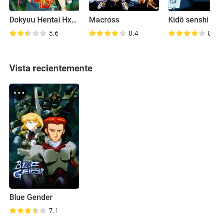
Dokyuu Hentai HxEros
Macross
5.6
8.4
8.2
Vista recientemente
Blue Gender
7.1