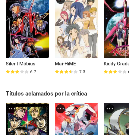
Silent Möbius
Mai-HiME
Kiddy Grade
6.7
7.3
6.6
Títulos aclamados por la crítica