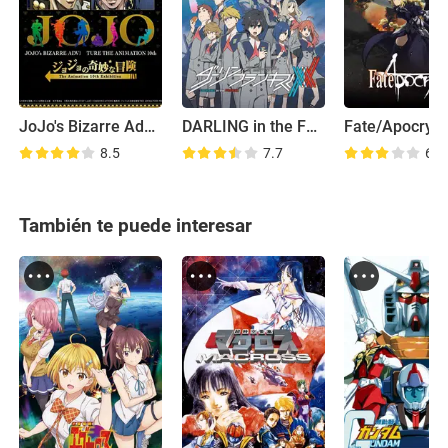
JoJo's Bizarre Adventure
DARLING in the FRANXX
Fate/Apocryp
8.5
7.7
6.6
También te puede interesar