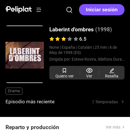
Iniciar sesión
Laberint d'ombres
(1998)
6.5
None |
España |
Catalán |
25 min |
4 de
May de 1998 (ES)
Dirigida por:
Esteve Rovira,
Ildefons Duran,
Fr
Quiero ver
Ver
Reseña
Drama
Episodio más reciente
1 Temporadas
Reparto y producción
Ver más