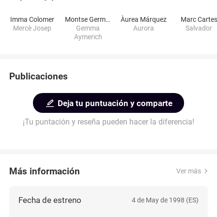
Imma Colomer
Montse Germán
Àurea Márquez
Marc Carte
Mercè Josep
Gemma
Aurora
Salvador
Aymerich
Publicaciones
Deja tu puntuación y comparte
¡Tu puntación y reseña pueden hacer la diferencia!
Más información
Ver más
Fecha de estreno
4 de May de 1998 (ES)