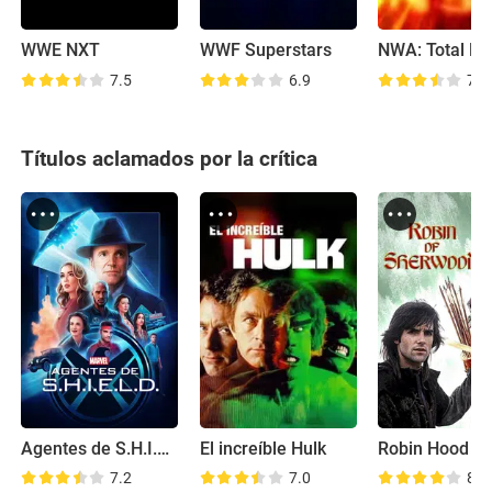
WWE NXT
WWF Superstars
7.5
6.9
7.2
Títulos aclamados por la crítica
Agentes de S.H.I.E.L.D.
El increíble Hulk
Robin Hood
7.2
7.0
8.4