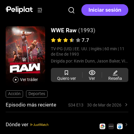
Iniciar sesión
WWE Raw
(1993)
7.7
TV-PG (US) |
EE. UU. |
Inglés |
60 min |
11
de Ene de 1993
Dirigida por:
Kevin Dunn,
Jason Baker,
Vince McMahon,
Quiero ver
Ver
Reseña
Ver tráiler
Acción
Deportes
Episodio más reciente
S34 E13
30 de Mar de 2026
Dónde ver