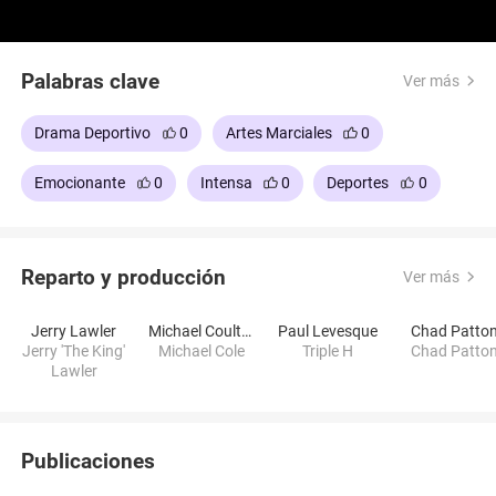
Palabras clave
Ver más
Drama Deportivo
0
Artes Marciales
0
Emocionante
0
Intensa
0
Deportes
0
Reparto y producción
Ver más
Jerry Lawler
Michael Coulthard
Paul Levesque
Chad Patto
Jerry 'The King'
Michael Cole
Triple H
Chad Patto
Lawler
Publicaciones