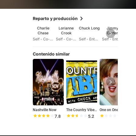
Reparto y producción
Charlie
Lorianne
Chuck Long
Jimmy
Kip 
Chase
Crook
Carter
Self - Co-Host
Self - Co-Hostess
Self - Entertainment Reporter
Self - Entertainment Reporter
Se
Contenido similar
Nashville Now
The Country Vibe with Chuck and Becca
One on One with John Tesh
7.8
5.2
2.1