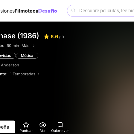
siones
Filmoteca
hase (1986)
6.6
/10
és ·
60 min ·
Más
vistas
Música
 Anderson
ente:
1 Temporadas
eseña
Puntuar
Ver
Quiero ver