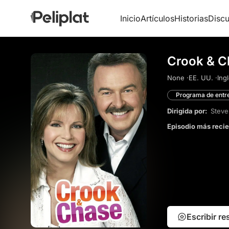
Inicio
Artículos
Historias
Discu
Crook & C
None ·
EE. UU. ·
Ingl
Programa de entre
Dirigida por:
Steve
Episodio más reci
Escribir r