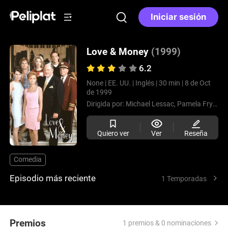
Iniciar sesión
Love & Money
(1999)
6.2
None |
EE. UU. |
Inglés |
30 min |
8 de Oct
de 1999
Dirigida por:
Michael Lessac,
Pamela Fryman
Quiero ver
Ver
Reseña
Comedia
Episodio más reciente
1 Temporadas
Premios
1 premios & 0 nominaciones