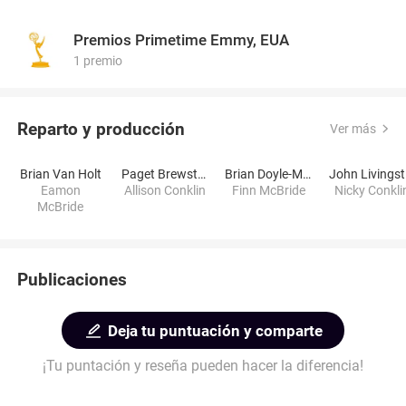
Premios Primetime Emmy, EUA
1 premio
Reparto y producción
Ver más
Brian Van Holt
Paget Brewster
Brian Doyle-Murray
J
Eamon
Allison Conklin
Finn McBride
Nicky Conkli
McBride
Publicaciones
Deja tu puntuación y comparte
¡Tu puntación y reseña pueden hacer la diferencia!