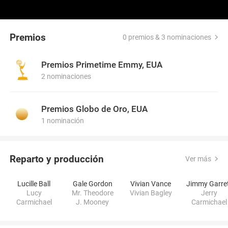
Premios
0 premios & 3 nominaciones
Premios Primetime Emmy, EUA
2 nominaciones
Premios Globo de Oro, EUA
1 nominación
Reparto y producción
Ver más
Lucille Ball
Gale Gordon
Vivian Vance
Jimmy Garre
Lucy
Mr. Theodore
Vivian Bagley
Jerry
Carmichael
J. Mooney
Carmichael