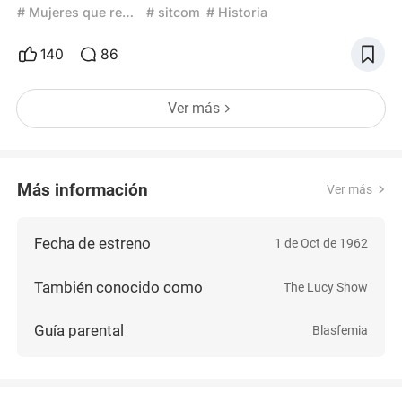
y su habilidad inagotable para hacer monigotadas.
# Mujeres que revolucionaron el cine
# sitcom
# Historia
Tenía el raro don de ser una mujer hermosa que no
tenía empacho en hacer payasadas, afearse o
140
86
enchastrarse con cualquier cosa con tal de hacer
reír. Pero, más que un rostro bonito y una actriz
Ver más
talentosa, había una mente inteligente, hambrienta
por apr
Más información
Ver más
Fecha de estreno
1 de Oct de 1962
También conocido como
The Lucy Show
Guía parental
Blasfemia