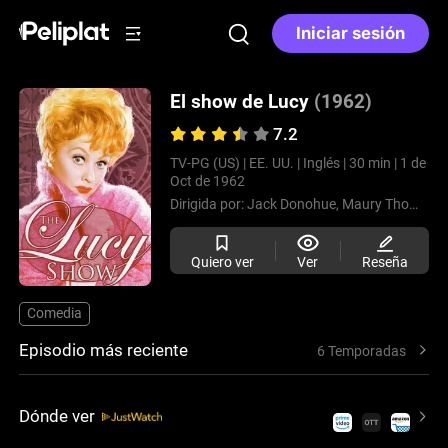
Iniciar sesión
El show de Lucy
(1962)
7.2
TV-PG (US) |
EE. UU. |
Inglés |
30 min |
1 de
Oct de 1962
Dirigida por:
Jack Donohue,
Maury Thompson
Quiero ver
Ver
Reseña
Comedia
Episodio más reciente
6 Temporadas
Dónde ver