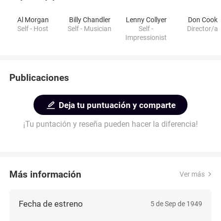
Al Morgan
Billy Chandler
Lenny Collyer
Don Cook
Self - Host
Self - Musician
Self -
Director/a
Impressionist
Publicaciones
Deja tu puntuación y comparte
¡Tu puntación y reseña pueden hacer la diferencia!
Más información
Ver más
Fecha de estreno
5 de Sep de 1949