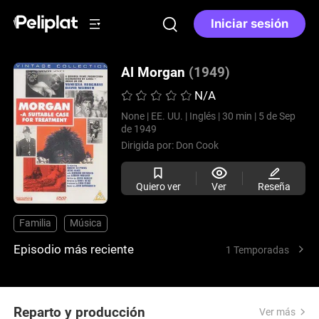
Iniciar sesión
Al Morgan
(1949)
N/A
None |
EE. UU. |
Inglés |
30 min |
5 de Sep
de 1949
Dirigida por:
Don Cook
Quiero ver
Ver
Reseña
Familia
Música
Episodio más reciente
1 Temporadas
Reparto y producción
Ver más