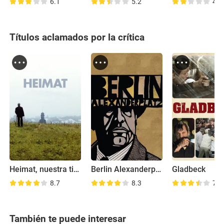
6.1
5.2
4.3
Títulos aclamados por la crítica
Heimat, nuestra tierra
Berlin Alexanderplatz
Gladbeck
8.7
8.3
7.6
También te puede interesar