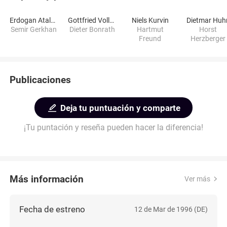
Erdogan Atalay
Gottfried Vollmer
Niels Kurvin
Dietmar Huh
Semir Gerkhan
Dieter Bonrath
Hartmut
Horst
Freund
Herzberger
Publicaciones
Deja tu puntuación y comparte
¡Tu puntación y reseña pueden hacer la diferencia!
Más información
Ver más
Fecha de estreno
12 de Mar de 1996 (DE)