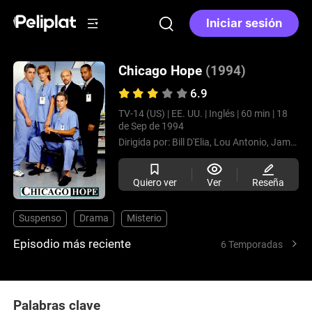
Iniciar sesión
Chicago Hope
(1994)
6.9
TV-14 (US) |
EE. UU. |
Inglés |
60 min |
18
de Sep de 1994
Dirigida por:
Bill D'Elia,
Lou Antonio,
James C. Hart,
Quiero ver
Ver
Reseña
Suspenso
Drama
Misterio
Episodio más reciente
6 Temporadas
Palabras clave