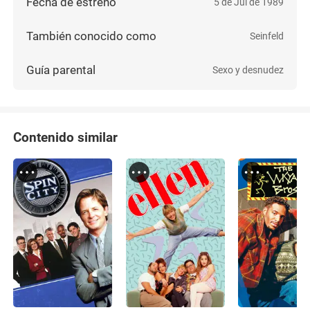
su visión empresarial fue clave. Como cofundador
Fecha de estreno
5 de Jul de 1989
de Castle Rock Entertainment, impulsó proyectos
de la talla de Seinfeld y The Shawshank
También conocido como
Seinfeld
Redemption, consolidándose como uno de los
productores
Guía parental
Sexo y desnudez
Contenido similar