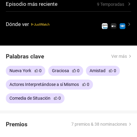
Episodio más reciente
9 Temporadas
Dónde ver
Palabras clave
Ver más
Nueva York
0
Graciosa
0
Amistad
0
Actores Interpretándose a sí Mismos
0
Comedia de Situación
0
Premios
7 premios & 38 nominaciones