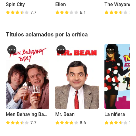
Spin City
Ellen
The Wayans B
7.7
6.1
7.3
Títulos aclamados por la crítica
Men Behaving Badly
Mr. Bean
La niñera
7.7
8.6
7.7