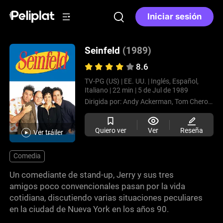
Iniciar sesión
Seinfeld
(1989)
8.6
TV-PG (US) |
EE. UU. |
Inglés, Español,
Italiano |
22 min |
5 de Jul de 1989
Dirigida por:
Andy Ackerman,
Tom Cherones,
Quiero ver
Ver
Reseña
Ver tráiler
Comedia
Un comediante de stand-up, Jerry y sus tres
amigos poco convencionales pasan por la vida
cotidiana, discutiendo varias situaciones peculiares
en la ciudad de Nueva York en los años 90.