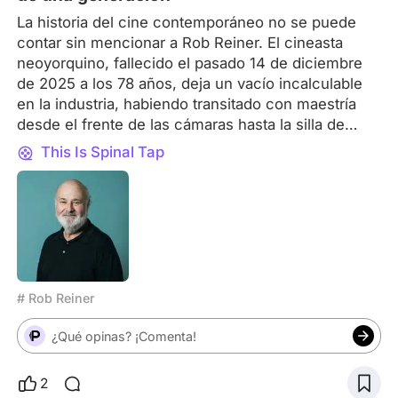
La historia del cine contemporáneo no se puede
contar sin mencionar a Rob Reiner. El cineasta
neoyorquino, fallecido el pasado 14 de diciembre
de 2025 a los 78 años, deja un vacío incalculable
en la industria, habiendo transitado con maestría
desde el frente de las cámaras hasta la silla de
dirección, donde firmó algunas de las obras más
This Is Spinal Tap
queridas de la cultura pop. De la televisión al
estrellato Reiner irrumpió en el imaginario colectivo
en la década de los 70 gracias a su papel como
Michael "Meathead" Stivic en la serie All in the
Family. Su interpretación no sólo le valió dos
premios Emmy, sino que lo posicionó como una
voz crítica y progresista dentro de la comedia
# Rob Reiner
estadounidense. Sin embargo, su verdadera
ambición siempre estuvo detrás de la lente. Una
¿Qué opinas? ¡Comenta!
racha de éxitos sin precedentes Lo que hace
extraordinaria la carrera de Reiner es su
2
versatilidad. Entre 1984 y 1992, encadenó una serie