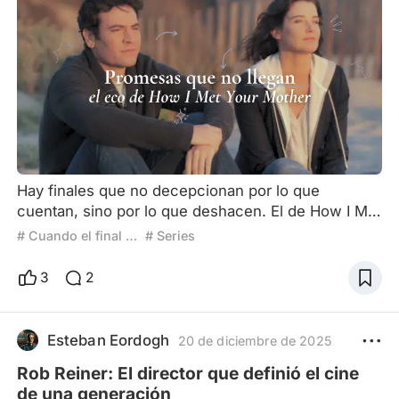
Hay finales que no decepcionan por lo que
cuentan, sino por lo que deshacen. El de How I Met
Your Mother no arruinó solo una historia:
# Cuando el final lo arruina todo
# Series
desmanteló una generación entera de
espectadores que habían crecido con la promesa
3
2
de que el amor —a su ritmo, entre errores, ironías y
segundas oportunidades— todavía podía tener
sentido. Porque durante nueve temporadas, Ted
Esteban Eordogh
20 de diciembre de 2025
Mosby no fue solo un romántico empedern
Rob Reiner: El director que definió el cine
de una generación