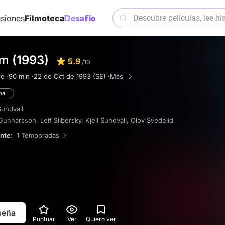
siones
Filmoteca
m (1993)
5.9
/10
o ·
90 min ·
22 de Oct de 1993 (SE) ·
Más
ma
Sundvall
 Gunnarsson
,
Leif Silbersky
,
Kjell Sundvall
,
Olov Svedelid
ente:
1 Temporadas
eseña
Puntuar
Ver
Quiero ver