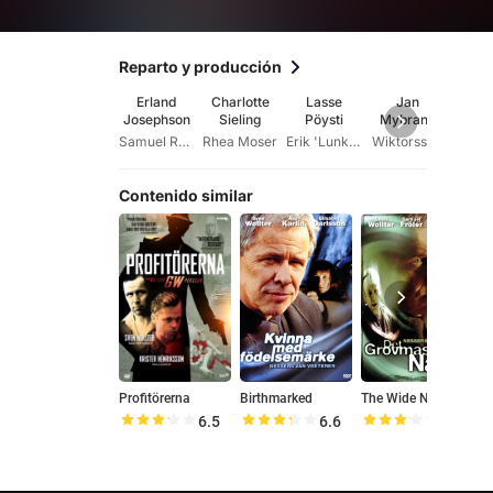
Reparto y producción
Erland
Charlotte
Lasse
Jan
L
Josephson
Sieling
Pöysti
Mybrand
Rose
Samuel Rosenbaum
Rhea Moser
Erik 'Lunkan' Lundkvist
Wiktorsson
Kan
Contenido similar
Profitörerna
Birthmarked
The Wide Net
6.5
6.6
6.4