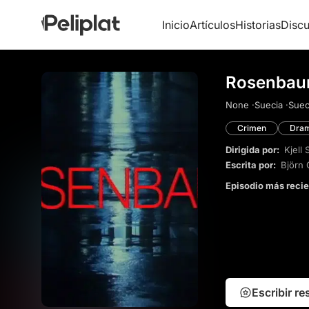
Inicio
Artículos
Historias
Discu
Rosenbau
None ·
Suecia ·
Suec
Crimen
Dra
Dirigida por:
Kjell 
Escrita por:
Björn
Episodio más reci
Escribir r