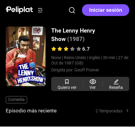
Iniciar sesión
The Lenny Henry
Show
(1987)
6.7
None |
Reino Unido |
Inglés |
30 min |
27 de
Oct de 1987 (GB)
Dirigida por:
Geoff Posner
Quiero ver
Ver
Reseña
Comedia
Episodio más reciente
2 Temporadas