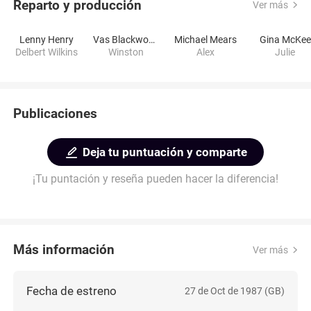
Reparto y producción
Ver más
Lenny Henry
Vas Blackwood
Michael Mears
Gina McKee
Delbert Wilkins
Winston
Alex
Julie
Publicaciones
Deja tu puntuación y comparte
¡Tu puntación y reseña pueden hacer la diferencia!
Más información
Ver más
Fecha de estreno
27 de Oct de 1987 (GB)