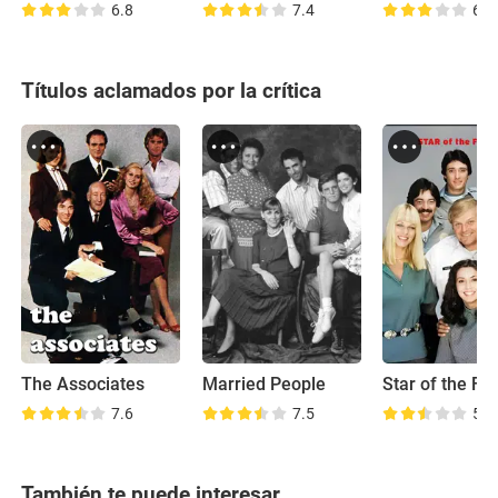
6.8
7.4
6.7
Títulos aclamados por la crítica
The Associates
Married People
Star of the Fa
7.6
7.5
5.9
También te puede interesar