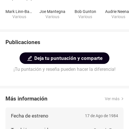
Mark Linn-Baker
Joe Mantegna
Bob Gunton
Audrie Neen
Various
Various
Various
Various
Publicaciones
Deja tu puntuación y comparte
¡Tu puntación y reseña pueden hacer la diferencia!
Más información
Ver más
Fecha de estreno
17 de Ago de 1984