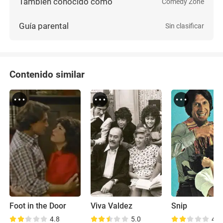
También conocido como
Comedy Zone
Guía parental
Sin clasificar
Contenido similar
Foot in the Door
Viva Valdez
Snip
4.8
5.0
4.9