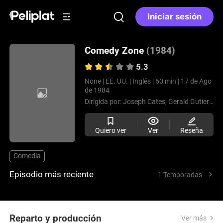
Iniciar sesión
Comedy Zone
(1984)
5.3
None |
EE. UU. |
Inglés |
60 min |
17 de Ago
de 1984
Dirigida por:
Joseph Cates,
Gerald Gutierrez,
Quiero ver
Ver
Reseña
Comedia
Episodio más reciente
1 Temporadas
Reparto y producción
Ver más