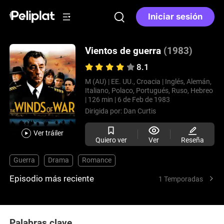
Iniciar sesión
Vientos de guerra
(1983)
8.1
M (AU) |
EE. UU., Croacia |
Inglés, Alemán,
Italiano, Polaco, Portugués, Ruso, Hebreo
|
126 min |
6 de Feb de 1983
Dirigida por:
Dan Curtis
Ver tráiler
Quiero ver
Ver
Reseña
Guerra
Drama
Romance
Episodio más reciente
1 Temporadas
Palabras clave