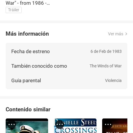
War" - from 1986 -
w/o/c!!
Tráiler
Más información
Ver más
Fecha de estreno
6 de Feb de 1983
También conocido como
The Winds of War
Guía parental
Violencia
Contenido similar