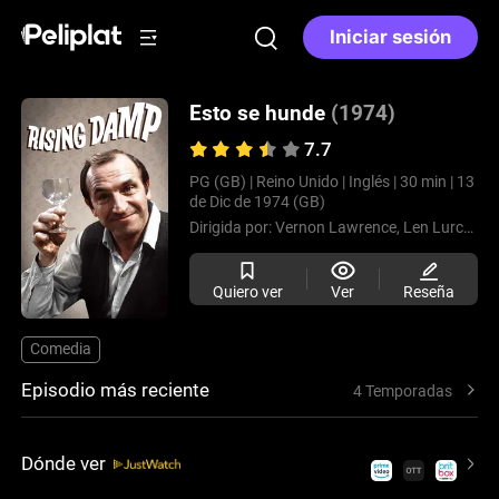
Iniciar sesión
Esto se hunde
(1974)
7.7
PG (GB) |
Reino Unido |
Inglés |
30 min |
13
de Dic de 1974 (GB)
Dirigida por:
Vernon Lawrence,
Len Lurcuck,
Quiero ver
Ver
Reseña
Comedia
Episodio más reciente
4 Temporadas
Dónde ver