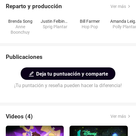
Reparto y producción
Ver más
Brenda Song
Justin Felbinger
Bill Farmer
Aman
Anne
Sprig Plantar
Hop Pop
Polly Planta
Boonchuy
Publicaciones
Deja tu puntuación y comparte
¡Tu puntación y reseña pueden hacer la diferencia!
Videos (4)
Ver más