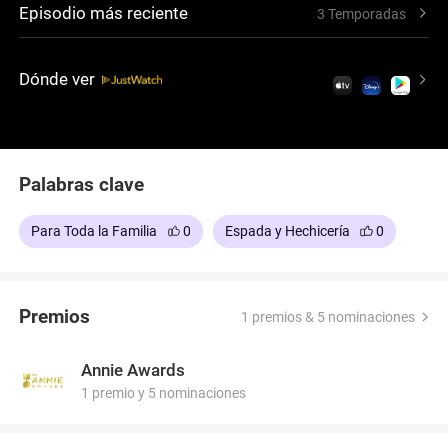
Episodio más reciente
3 Temporadas
comunidad. Durante su recorrido, Anne y Sprig
desarrollan una amistad sólida y duradera.
Dónde ver
Palabras clave
Para Toda la Familia
0
Espada y Hechicería
0
Premios
1 premios & 5 nominaciones
Annie Awards
1 premio y 5 nominaciones