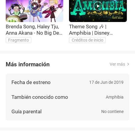
Brenda Song, Haley Tju,
Theme Song 🎶 |
A
Anna Akana - No Big Deal
Amphibia | Disney
t
(From "Amphibia")
Channel
Fragmento
Créditos de inicio
Más información
Ver más
Fecha de estreno
17 de Jun de 2019
También conocido como
Amphibia
Guía parental
No contiene