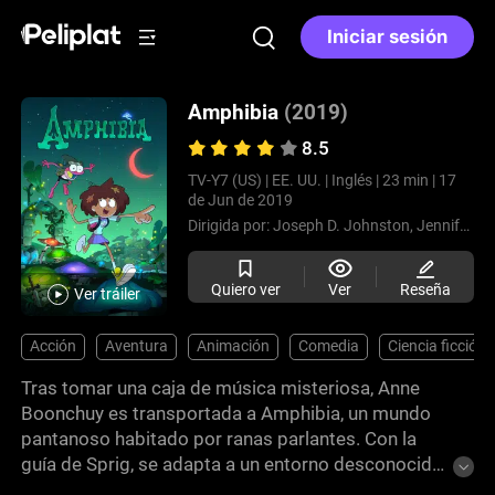
Iniciar sesión
Amphibia
(2019)
8.5
TV-Y7 (US) |
EE. UU. |
Inglés |
23 min |
17
de Jun de 2019
Dirigida por:
Joseph D. Johnston,
Jennifer Strickland,
Quiero ver
Ver
Reseña
Ver tráiler
Acción
Aventura
Animación
Comedia
Ciencia ficción
Tras tomar una caja de música misteriosa, Anne
Boonchuy es transportada a Amphibia, un mundo
pantanoso habitado por ranas parlantes. Con la
guía de Sprig, se adapta a un entorno desconocido,
enfrenta riesgos y aprende a integrarse en la