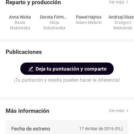
Reparto y producción
Ver más
Anna Wicka
Dorota Fórmanowska
Pawel Hajnos
A
Basia
Alicja
Adam Malecki
Grzegorz
Makowska
Sokolowska
Makowski
Publicaciones
Deja tu puntuación y comparte
¡Tu puntación y reseña pueden hacer la diferencia!
Más información
Ver más
Fecha de estreno
17 de Mar de 2016 (PL)