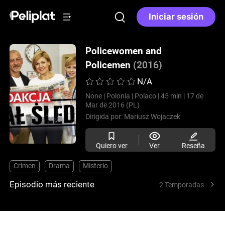
Iniciar sesión
Policewomen and
Policemen
(2016)
N/A
None |
Polonia |
Polaco |
45 min |
17 de
Mar de 2016 (PL)
Dirigida por:
Mariusz Wojaczek
Quiero ver
Ver
Reseña
Crimen
Drama
Misterio
Episodio más reciente
2 Temporadas