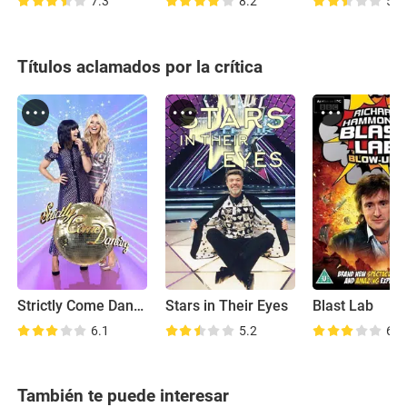
7.3
8.2
5.5
Títulos aclamados por la crítica
Strictly Come Dancing
Stars in Their Eyes
Blast Lab
6.1
5.2
6.1
También te puede interesar