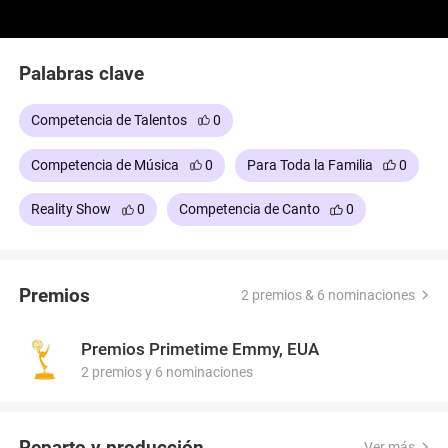
Palabras clave
Competencia de Talentos
0
Competencia de Música
0
Para Toda la Familia
0
Reality Show
0
Competencia de Canto
0
Premios
2 premios & 6 nominaciones
Premios Primetime Emmy, EUA
2 premios y 6 nominaciones
Reparto y producción
Ver más