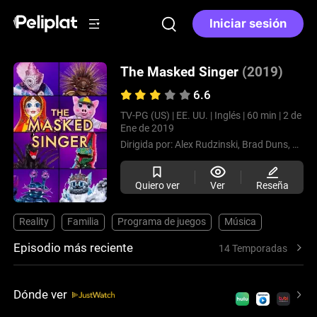
Iniciar sesión
The Masked Singer
(2019)
6.6
TV-PG (US) |
EE. UU. |
Inglés |
60 min |
2 de
Ene de 2019
Dirigida por:
Alex Rudzinski,
Brad Duns,
Alex 
Quiero ver
Ver
Reseña
Reality
Familia
Programa de juegos
Música
Episodio más reciente
14 Temporadas
Dónde ver