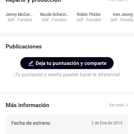
Jenny McCarthy-Wahlberg
Nicole Scherzinger
Robin Thicke
Ken Jeong
Self - Panelist
Self - Panelist
Self - Panelist
Self - Panelis
Publicaciones
Deja tu puntuación y comparte
¡Tu puntación y reseña pueden hacer la diferencia!
Más información
Ver más
Fecha de estreno
2 de Ene de 2019