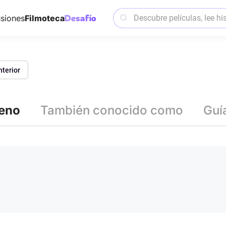
siones
Filmoteca
nterior
reno
También conocido como
Guí