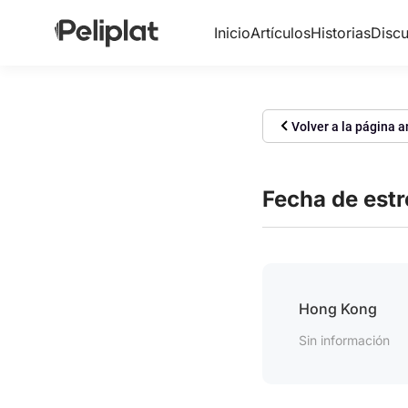
Inicio
Artículos
Historias
Discu
Volver a la página a
Fecha de est
Hong Kong
Sin información