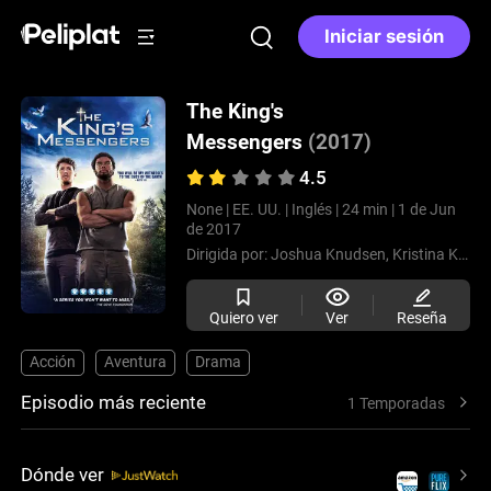
Iniciar sesión
The King's
Messengers
(2017)
4.5
None |
EE. UU. |
Inglés |
24 min |
1 de Jun
de 2017
Dirigida por:
Joshua Knudsen,
Kristina Kaylen
Quiero ver
Ver
Reseña
Acción
Aventura
Drama
Episodio más reciente
1 Temporadas
Dónde ver