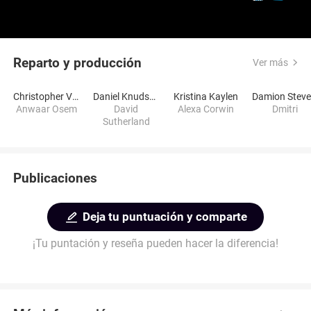
Reparto y producción
Ver más
Christopher Veldhuizen
Daniel Knudsen
Kristina Kaylen
Anwaar Osem
David
Alexa Corwin
Dmitri
Sutherland
Publicaciones
Deja tu puntuación y comparte
¡Tu puntación y reseña pueden hacer la diferencia!