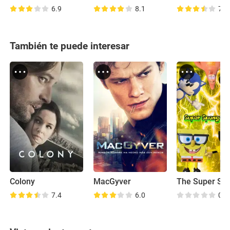
6.9
8.1
7.6
También te puede interesar
Colony
MacGyver
7.4
6.0
0.0