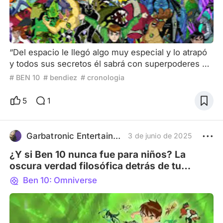
“Del espacio le llegó algo muy especial y lo atrapó
y todos sus secretos él sabrá con superpoderes el
cambió y ahora es Ben 10” Así como empiezo una
# BEN 10
# bendiez
# cronologia
de las más longevos serie, creada en un principio
para vender juguetes, pero que rápidamente se
5
1
volvió un fenómeno que cautivo a los niños de todo
el mundo que no solo perduro durante muchos
años, sino que tuvieron que hacer varias series
Garbatronic Entertainment Film
3 de junio de 2025
secuelas por
¿Y si Ben 10 nunca fue para niños? La
oscura verdad filosófica detrás de tu
infancia
Ben 10: Omniverse