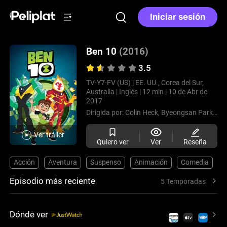
Iniciar sesión
Ben 10
(2016)
3.5
TV-Y7-FV (US) |
EE. UU., Corea del Sur,
Australia |
Inglés |
12 min |
10 de Abr de
2017
Dirigida por:
Colin Heck,
Byeongsan Park,
Hen
Ver tráiler
Quiero ver
Ver
Reseña
Acción
Aventura
Suspenso
Animación
Comedia
C
Episodio más reciente
5 Temporadas
Dónde ver