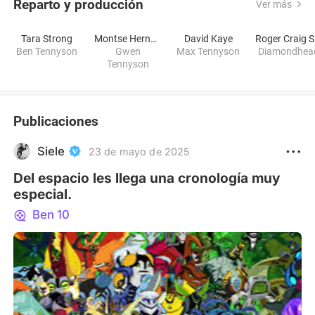
Reparto y producción
Ver más
Tara Strong
Montse Hernandez
David Kaye
R
Ben Tennyson
Gwen
Max Tennyson
Diamondhea
Tennyson
Publicaciones
Siele
23 de mayo de 2025
Del espacio les llega una cronología muy
especial.
Ben 10