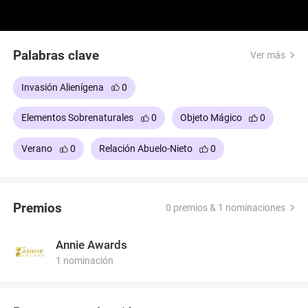
Palabras clave
Ver más
Invasión Alienígena
0
Elementos Sobrenaturales
0
Objeto Mágico
0
Verano
0
Relación Abuelo-Nieto
0
Premios
0 premios & 1 nominaciones
Annie Awards
1 nominación