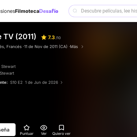
siones
Filmoteca
TV (2011)
7.3
/10
lés, Francés ·
11 de Nov de 2011 (CA) ·
Más
 Stewart
Stewart
ente:
S10 E2 1 de Jun de 2026
eseña
Puntuar
Ver
Quiero ver