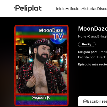
Inicio
Artículos
Historias
Discu
MoonDaze 
None ·
Canadá ·
Ing
Reality
Dirigida por:
Breck
Escrita por:
Breck 
Episodio más reci
Escribir r