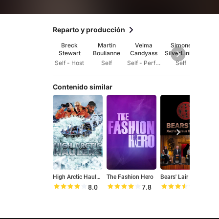
Reparto y producción
Breck
Martin
Velma
Simone
Ma
Stewart
Boulianne
Candyass
SilverLining
Gui
Self - Host
Self
Self - Performer
Self
Se
Contenido similar
High Arctic Haulers
The Fashion Hero
Bears' Lair
8.0
7.8
7.0