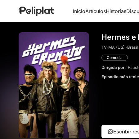
Inicio
Artículos
Historias
Discu
Hermes e 
TV-MA (US) ·
Brasil 
Comedia
Dirigida por:
Faust
Episodio más reci
Escribir r