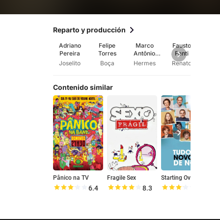
Reparto y producción
Adriano
Felipe
Marco
Fausto
Br
Pereira
Torres
Antônio
Fanti
Sut
Alves
Joselito
Boça
Hermes
Renato
Deto
Contenido similar
Pânico na TV
Fragile Sex
Starting Over Again
É
6.4
8.3
6.4