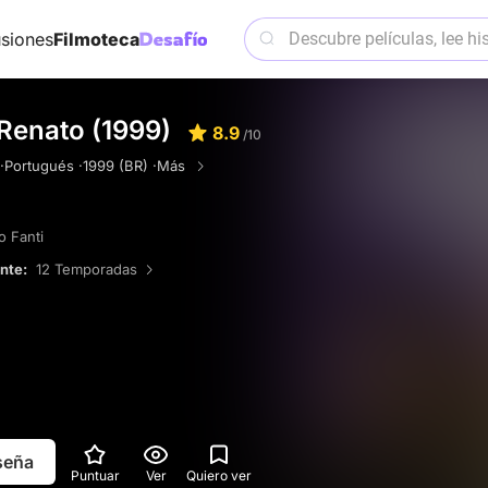
siones
Filmoteca
Renato (1999)
8.9
/10
·
Portugués ·
1999 (BR) ·
Más
o Fanti
ente:
12 Temporadas
eseña
Puntuar
Ver
Quiero ver