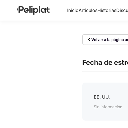
Inicio
Artículos
Historias
Discu
Volver a la página a
Fecha de est
EE. UU.
Sin información