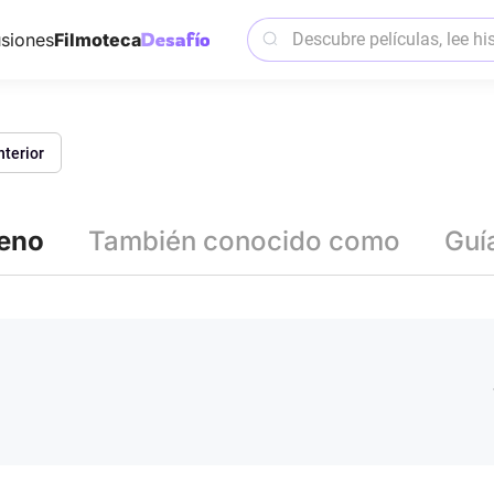
siones
Filmoteca
nterior
reno
También conocido como
Guí