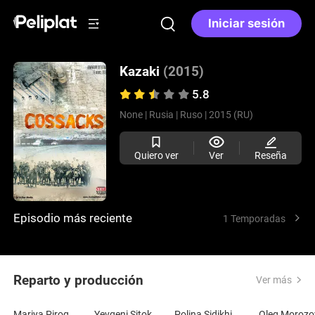
Iniciar sesión
Kazaki
(2015)
5.8
None |
Rusia |
Ruso |
2015 (RU)
Quiero ver
Ver
Reseña
Episodio más reciente
1 Temporadas
Reparto y producción
Ver más
Mariya Pirogova
Yevgeni Sitokhin
Polina Sidikhina
Oleg Morozo