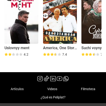
Uslovnyy ment
America, One Storey High
Suchi voyny
4.2
7.4
7.2
Artículos
Videos
Filmoteca
¿Qué es Peliplat?