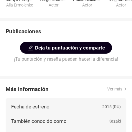
Alla Ermolenko
Actor
Actor
Actor
Publicaciones
Deja tu puntuación y comparte
¡Tu puntación y reseña pueden hacer la diferencia!
Más información
Ver más
Fecha de estreno
2015 (RU)
También conocido como
Kazaki