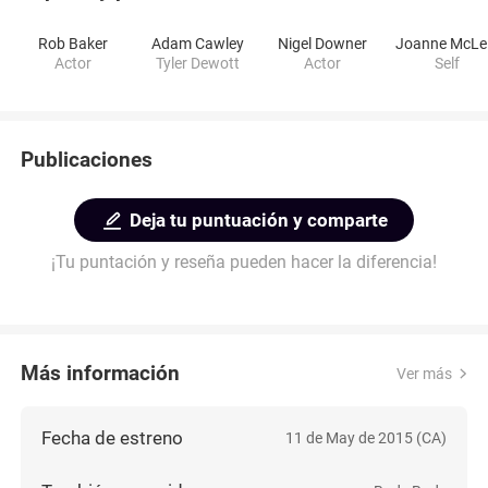
Rob Baker
Adam Cawley
Nigel Downer
J
Actor
Tyler Dewott
Actor
Self
Publicaciones
Deja tu puntuación y comparte
¡Tu puntación y reseña pueden hacer la diferencia!
Más información
Ver más
Fecha de estreno
11 de May de 2015 (CA)