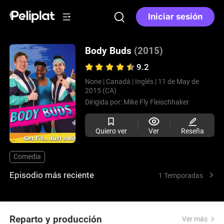
Iniciar sesión
Body Buds
(2015)
9.2
None |
Canadá |
Inglés |
11 de May de
2015 (CA)
Dirigida por:
Mike Fly Fleischhaker
Quiero ver
Ver
Reseña
Comedia
Episodio más reciente
1 Temporadas
Reparto y producción
Ver más