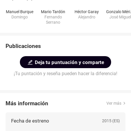
Manuel Burque
Mario Tardón
Héctor Garay
Gonz
Domingo
Fernando
Alejandro
José Miguel
Serrano
Publicaciones
Deja tu puntuación y comparte
¡Tu puntación y reseña pueden hacer la diferencia!
Más información
Ver más
Fecha de estreno
2015 (ES)