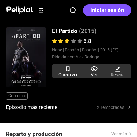
Iniciar sesión
El Partido
(2015)
6.8
None |
España |
Español |
2015 (ES)
Dirigida por:
Alex Rodrigo
Quiero ver
Ver
Reseña
Comedia
Episodio más reciente
2 Temporadas
Reparto y producción
Ver más