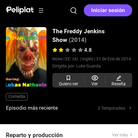
Iniciar sesión
The Freddy Jenkins
Show
(2014)
4.8
None |
EE. UU. |
Inglés |
31 de Ene de 2014
Dirigida por:
Luke Guarda
Quiero ver
Ver
Reseña
Comedia
Episodio más reciente
3 Temporadas
Reparto y producción
Ver más