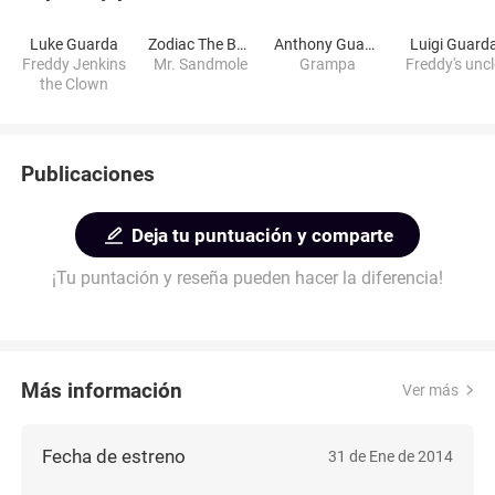
Luke Guarda
Zodiac The Bearded Dragon
Anthony Guarda
Luigi Guard
Freddy Jenkins
Mr. Sandmole
Grampa
Freddy's unc
the Clown
Publicaciones
Deja tu puntuación y comparte
¡Tu puntación y reseña pueden hacer la diferencia!
Más información
Ver más
Fecha de estreno
31 de Ene de 2014