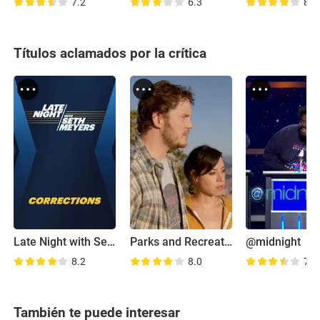
7.2
6.3
8.8
Títulos aclamados por la crítica
Late Night with Seth Meyers: Corrections
Parks and Recreation: Road Trip
@midnight
8.2
8.0
7.7
También te puede interesar