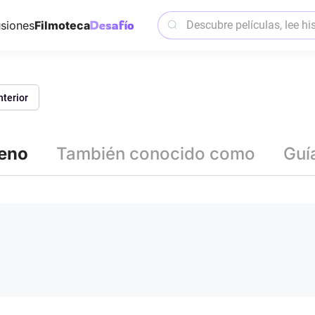
siones
Filmoteca
nterior
reno
También conocido como
Guí