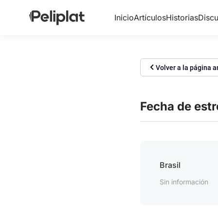
Inicio
Artículos
Historias
Discu
Volver a la página a
Fecha de est
Brasil
Sin información